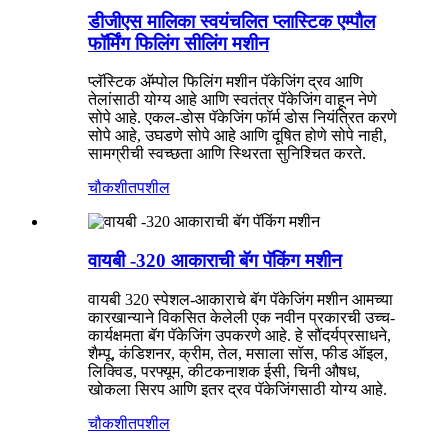
डीजीएस मालिका स्वयंचलित प्लास्टिक एम्पौल
फॉर्मिंग फिलिंग सीलिंग मशीन
प्लॅस्टिक अ‍ॅम्पोल फिलिंग मशीन पॅकेजिंग द्रव आणि
तेलांसाठी योग्य आहे आणि स्वतंत्र पॅकेजिंग वाहून नेणे
सोपे आहे. एकल-डोस पॅकेजिंग फॉर्म डोस नियंत्रित करणे
सोपे आहे, उघडणे सोपे आहे आणि दूषित होणे सोपे नाही,
सामग्रीची स्वच्छता आणि स्थिरता सुनिश्चित करते.
चौकशी
तपशील
वायबी -320 आकाराची बॅग पॅकिंग मशीन
वायबी 320 स्पेशल-आकाराचे बॅग पॅकेजिंग मशीन आमच्या
कारखान्याने विकसित केलेली एक नवीन प्रकारची उच्च-
कार्यक्षमता बॅग पॅकेजिंग उपकरणे आहे. हे सौंदर्यप्रसाधने,
शैम्पू, कंडिशनर, क्रीम, तेल, मसाला सॉस, फीड ऑइल,
लिक्विड, परफ्यूम, कीटकनाशक ईसी, चिनी औषध,
खोकला सिरप आणि इतर द्रव पॅकेजिंगसाठी योग्य आहे.
चौकशी
तपशील