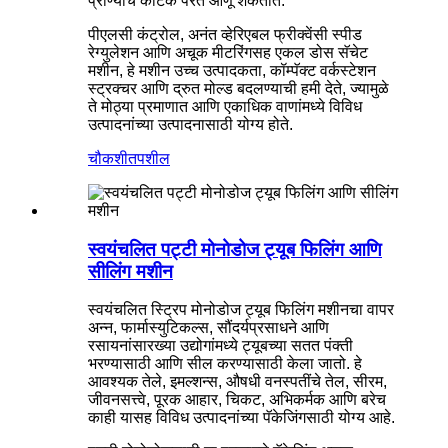
प्राण्यांचे कीटक परत आणू शकतात.
पीएलसी कंट्रोल, अनंत व्हेरिएबल फ्रीक्वेंसी स्पीड
रेग्युलेशन आणि अचूक मीटरिंगसह एकल डोस सॅचेट
मशीन, हे मशीन उच्च उत्पादकता, कॉम्पॅक्ट वर्कस्टेशन
स्ट्रक्चर आणि द्रुत मोल्ड बदलण्याची हमी देते, ज्यामुळे
ते मोठ्या प्रमाणात आणि एकाधिक वाणांमध्ये विविध
उत्पादनांच्या उत्पादनासाठी योग्य होते.
चौकशी
तपशील
स्वयंचलित पट्टी मोनोडोज ट्यूब फिलिंग आणि
सीलिंग मशीन
स्वयंचलित स्ट्रिप मोनोडोज ट्यूब फिलिंग मशीनचा वापर
अन्न, फार्मास्युटिकल्स, सौंदर्यप्रसाधने आणि
रसायनांसारख्या उद्योगांमध्ये ट्यूबच्या सतत पंक्ती
भरण्यासाठी आणि सील करण्यासाठी केला जातो. हे
आवश्यक तेले, इमल्शन्स, औषधी वनस्पतींचे तेल, सीरम,
जीवनसत्त्वे, पूरक आहार, चिकट, अभिकर्मक आणि बरेच
काही यासह विविध उत्पादनांच्या पॅकेजिंगसाठी योग्य आहे.