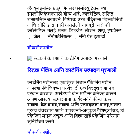
व्हॅक्यूम इमल्सिफाइंग मिक्सर फार्मास्युटिकलच्या
इमल्सीफिकेशनसाठी योग्य आहे. कॉस्मेटिक, ललित
रासायनिक उत्पादने, विशेषत: उच्च मॅट्रिक्स व्हिस्कोसिटी
आणि सॉलिड सामग्री असलेली सामग्री. जसे की
कॉस्मेटिक, मलई, मलम, डिटर्जंट, लोशन, शैम्पू, टूथपेस्ट
， जेल ， नॅनोमेटेरियल्स ， नॅनो पेंट इत्यादी.
चौकशी
तपशील
स्टिक पॅकिंग आणि कार्टनिंग उत्पादन प्रणाली
कार्टनिंग मशीनसह एकत्रित स्टिक पॅकेजिंग मशीन
आपल्या पॅकेजिंगच्या गरजेसाठी एक विस्तृत समाधान
प्रदान करतात. अखंडपणे दोन मशीन्स कनेक्ट करून,
आपण आपल्या उत्पादनांना कार्यक्षमतेने पॅकेज करू
शकता, वेळ वाचवू शकता आणि उत्पादकता वाढवू शकता.
प्रगत तंत्रज्ञान आणि वापरकर्ता-अनुकूल वैशिष्ट्यांसह, ही
पॅकेजिंग लाइन अचूक आणि विश्वासार्ह पॅकेजिंग परिणाम
सुनिश्चित करते.
चौकशी
तपशील