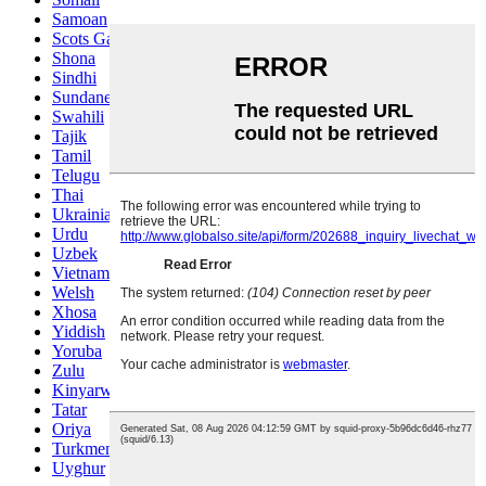
Samoan
Scots Gaelic
Shona
Sindhi
Sundanese
Swahili
Tajik
Tamil
Telugu
Thai
Ukrainian
Urdu
Uzbek
Vietnamese
Welsh
Xhosa
Yiddish
Yoruba
Zulu
Kinyarwanda
Tatar
Oriya
Turkmen
Uyghur