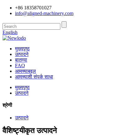
+86 18358701027
info@aligned-machinery.com
English
मुख्यपृष्ठ
उत्पादने
बातम्या
FAQ
आमच्याबद्दल
आमच्याशी संपर्क साधा
मुख्यपृष्ठ
उत्पादने
श्रेणी
उत्पादने
वैशिष्ट्यीकृत उत्पादने