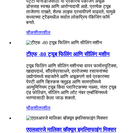
पट्टी मोनोडोजसाठी या प्रकारचे पॅकेजिंग अचूक
डोससह स्वच्छ आणि आरोग्यदायी आहे. प्रत्येक ट्यूब
ताजेपणा राखते, शेल्फ लाइफ प्रभावीपणे वाढवते, यामुळे
सध्याच्या ट्रेंडमधील सर्वात लोकप्रिय पॅकेजिंग फॉर्म
बनते.
चौकशी
तपशील
टीएफ -80 ट्यूब फिलिंग आणि सीलिंग मशीन
ट्यूब फिलिंग आणि सीलिंग मशीनचा वापर फार्मास्युटिक्स,
खाद्यपदार्थ, सौंदर्यप्रसाधने, दररोजच्या रसायनांच्या
उद्योगांमध्ये सहजतेने आणि अचूकपणे सर्व प्रकारच्या
पेस्टी आणि व्हिस्कस फ्लुइड आणि सामग्रीमध्ये
अल्युमिनियम ट्यूब किंवा प्लास्टिकच्या नळ्या, नंतर ट्यूब
एंड फोल्डिंग, सीलिंग आणि लॉट नंबर एम्बॉसिंगमध्ये
भरण्यासाठी केला जाऊ शकतो.
चौकशी
तपशील
एएलआरजे मालिका व्हॅक्यूम इमल्सिफाइंग मिक्सर