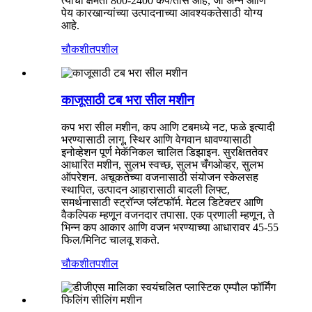
त्याची क्षमता 800-2400 कप/तास आहे, जी अन्न आणि
पेय कारखान्यांच्या उत्पादनाच्या आवश्यकतेसाठी योग्य
आहे.
चौकशी
तपशील
काजूसाठी टब भरा सील मशीन
कप भरा सील मशीन, कप आणि टबमध्ये नट, फळे इत्यादी
भरण्यासाठी लागू. स्थिर आणि वेगवान धावण्यासाठी
इनोव्हेशन पूर्ण मेकॅनिकल चालित डिझाइन. सुरक्षिततेवर
आधारित मशीन, सुलभ स्वच्छ, सुलभ चँगओव्हर, सुलभ
ऑपरेशन. अचूकतेच्या वजनासाठी संयोजन स्केलसह
स्थापित, उत्पादन आहारासाठी बादली लिफ्ट,
समर्थनासाठी स्ट्रॉन्ज प्लॅटफॉर्म. मेटल डिटेक्टर आणि
वैकल्पिक म्हणून वजनदार तपासा. एक प्रणाली म्हणून, ते
भिन्न कप आकार आणि वजन भरण्याच्या आधारावर 45-55
फिल/मिनिट चालवू शकते.
चौकशी
तपशील