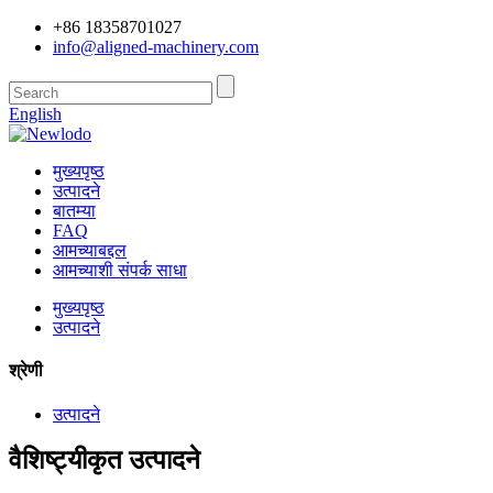
+86 18358701027
info@aligned-machinery.com
English
मुख्यपृष्ठ
उत्पादने
बातम्या
FAQ
आमच्याबद्दल
आमच्याशी संपर्क साधा
मुख्यपृष्ठ
उत्पादने
श्रेणी
उत्पादने
वैशिष्ट्यीकृत उत्पादने