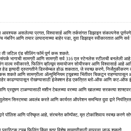
वश्यक असलेल्या प्रगत, विश्वासार्ह आणि तर्कसंगत डिझाइन संकल्पनेस पूर्णपणे म
च नंबरिंग आणि तयार उत्पादनाच्या बाहेर पडा, दुवा डिझाइन स्वीकारतात आणि सर्व क
 ती जटिल एंड सीलिंग फॉर्म पूर्ण करू शकते.
ा संपर्क भागाची सामग्री आणि सामग्री सर्व 316 एल स्टेनलेस स्टीलची बनलेली आहे 
ंग वाल्व स्वीकारते, फिलिंग व्हॉल्यूम समायोजन सोयीस्कर आणि विश्वासार्ह आहे 
्शन हेड इत्यादी द्रुतगतीने डिस्सेम्बल होऊ शकतात, जे स्वच्छ करणे, निर्जंतुकीकर
चित करू शकते आणि सामग्रीला अ‍ॅल्युमिनियम ट्यूबच्या भिंतीवर चिकटून राहण्यापास
ेर काढण्यापासून रोखण्यासाठी इंजेक्शन हेड एकत्रित ब्लो-ऑफ आणि कट-ऑफ इंजेक्श
ात आणि प्रदूषण टाळण्यासाठी मशीन टेबलच्या वरच्या आणि खालच्या सरकत्या शाफ्टव
युलेशन सिस्टमचा अवलंब करते आणि कार्यरत ऑपरेशन समन्वित दुवा द्वारे नियंत्रित 
द्वारे पॉलिश आणि परिष्कृत आहे, संरचनेत कॉम्पॅक्ट, मृत टोकांशिवाय स्वच्छ करणे 
ंवा प्लास्टिक ट्यूब फिलिंग किंवा इतर विशेष सामग्रीसाठी वापरला जाऊ शकतो.