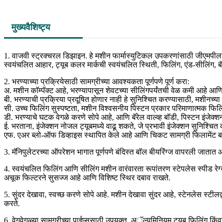
मुख्य
वैशिष्ट्य
1. वाजवी स्ट्रक्चरल डिझाइन. हे मशीन फार्मास्युटिकल उपकरणांसाठी जीएमपीला आ
स्वयंचलित आहार, ट्यूब कलर मार्कची स्वयंचलित स्थिती, फिलिंग, एंड-सीलिंग, बॅ
2. भरण्याच्या प्रक्रियेसाठी सामग्रीच्या आवश्यकता पूर्णपणे पूर्ण करा:
अ. मशीन कॉम्पॅक्ट आहे, भरण्यापासून शेवटच्या सीलिंगपर्यंतची वेळ कमी आहे आणि
बी. भरण्याची प्रक्रिया प्रदूषित होणार नाही हे सुनिश्चित करण्यासाठी, मशीनच्य
सी. उच्च फिलिंग सुस्पष्टता, मशीन विश्वसनीय पिस्टन प्रकार परिमाणात्मक फिलि
डी. भरण्याचे घटक वेगळे करणे सोपे आहे, आणि बॅरेल वाल्व्ह बॉडी, पिस्टन इंजेक
ई. भरताना, इंजेक्शन नोजल ट्यूबमध्ये वाढू शकते, जे प्रभावी इंजेक्शन सुनिश्
एफ. एअर ब्लो-ऑफ डिव्हाइस स्थापित केले आहे आणि चिकट सामग्री फिलामेंट बाह
3. मॅनिपुलेटरच्या ऑपरेशन भागात पूर्णपणे बंदिस्त बॉल बीयरिंग्ज वापरली जात
4. स्वयंचलित फिलिंग आणि सीलिंग मशीन वारंवारता रूपांतरण स्टेपलेस स्पीड रेग्
अचूक फिल्टरने सुसज्ज आहे आणि विशिष्ट स्थिर दबाव राखते.
5. सुंदर देखावा, स्वच्छ करणे सोपे आहे. मशीन देखावा सुंदर आहे, स्टेनलेस स्टील
करते.
6. वेगवेगळ्या सामग्रीच्या पाईप्ससाठी उपयुक्त, अॅल्युमिनियम ट्यूब फिलिंग कि