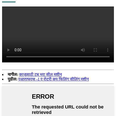
मागील:
काजूसाठी टब भरा सील मशीन
पुढील:
एआरएफएस -1 ए रोटरी कप फिलिंग सीलिंग मशीन