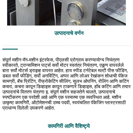
उत्पादनाचे वर्णन
संपूर्ण मशीन मॅन-मशीन इंटरफेस, पीएलसी प्रोग्राम करण्यायोग्य नियंत्रण
स्वीकारते, ट्रान्समिशन पार्ट्स सर्वो मोटर स्वतंत्र नियंत्रण, एकूण वापरलेले
बारा सर्वो मोटर्स ड्राइव्ह वापरत आहेत. हाय स्पीड टर्नटेबल मल्टी पीस फीडिंग,
डबल सर्वो फीडिंग, सर्वो अनविंटिंग, अप्पर आणि लोअर रेखांकन शोधाची पॅकेज
सामग्री, बॅच प्रिंटिंग, रीफ्रोकेटिंग सीलिंग, सुलभ ओपनिंग, रोलिंग आणि कटिंग
कचरा, कचरा कापून डिव्हाइस कापून टाकणारे डिव्हाइस, हॉब कटिंग आणि तयार
उत्पादनांचे वितरण यंत्रणा इ. संपूर्ण मशीन सहजतेने चालते, उत्पादनाचे
स्पष्टीकरण एक परदेशी आहे आणि एक परमात्मा एक व्यवस्थित आहे. मशीन
उत्कृष्ट कामगिरी, ऑटोमेशनची उच्च पदवी, स्वयंचलित पॅकेजिंग प्लास्टरसाठी
प्राधान्य दिलेली उपकरणे आहेत.
कामगिरी आणि वैशिष्ट्ये